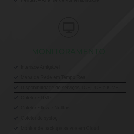
Pentest – Analise de Vulnerabilidade
MONITORAMENTO
Interface Amigável
Mapa da Rede em Tempo Real
Disponibilidade de serviços TCP,UDP e ICMP
Coletor SNMP
Coletor Sflow e Netflow
Coletor de syslog
Monitor de backups salvos em Cloud