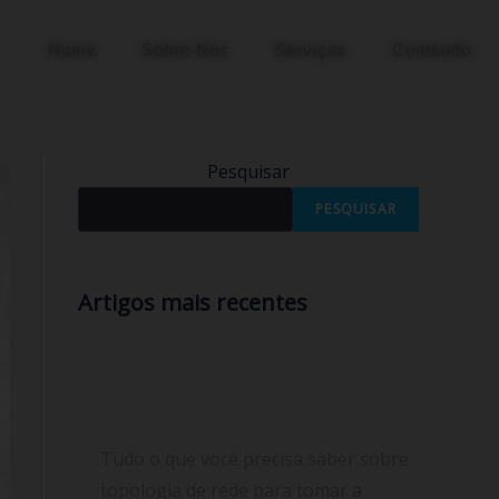
Home
Sobre Nós
Serviços
Conteúdo
Pesquisar
PESQUISAR
Artigos mais recentes
Tudo sobre topologia de rede: o que
é, tipos, benefícios e a melhor escolha
para seu provedor de internet
Tudo o que você precisa saber sobre
topologia de rede para tomar a