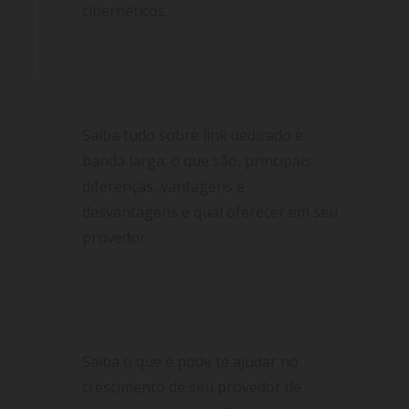
cibernéticos.
Link dedicado ou banda larga? As
principais diferenças e qual é a
melhor escolha para você
Saiba tudo sobre link dedicado e
banda larga: o que são, principais
diferenças, vantagens e
desvantagens e qual oferecer em seu
provedor
6 Dicas fundamentais para ajudar no
crescimento de seu provedor de
internet
Saiba o que é pode te ajudar no
crescimento de seu provedor de