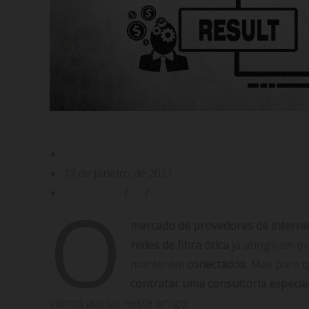
Consultoria especializada em Gestão de
Gabriel Filgueiras
12 de janeiro de 2021
Consultoria
/
ISP
/
Suporte Técnico
O
mercado de provedores de interne
redes de fibra ótica
já atingiram p
manterem
conectados
. Mas para
contratar uma consultoria especia
vamos avaliar neste artigo.