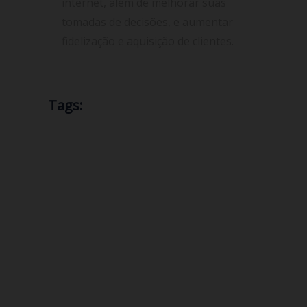
internet, além de melhorar suas
tomadas de decisões, e aumentar
fidelização e aquisição de clientes.
Tags:
CGNAT
ataque DDoS
consultoria
E-book
IPv4
Endereço IP
Internet
IPv6
ISP
Mitigar ataque DDoS
NAT
provedor de internet
Protocolo IP
redes de ISP
Registro br
Segurança
suporte técnico
Servidor