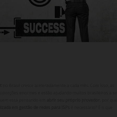
 Redes para ISPs? Pra quê?
t
no Brasil cresce aceleradamente a cada mês. Com isso, as
roporções enormes e estão ajudando muitos brasileiros a s
 quem está pensando em
abrir seu próprio provedor
, por qu
lizada em gestão de redes para ISPs
é necessário? É o que