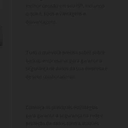
melhor decisão em seu ISP, incluindo
o que é, tipos e vantagens e
desvantagens.
Backup empresarial: garanta a
segurança de dados em sua empresa
Tudo o que você precisa saber sobre
backup empresarial para garantir a
segurança de dados da sua empresa e
de seus colaboradores.
Proteção de dados: saiba como
identificar a segurança na rede
e
Conheça as principais estratégias
e
para garantir a segurança na rede e
proteção de dados contra ataques