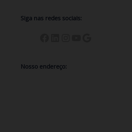
Siga nas redes sociais:
Nosso endereço:
comercial@gerenciatec.com.br
2235180053
Avenida dos Bandeirantes, 2422
Salas 101 e 203
Rio das Ostras
,
Rio de Janeiro
28897080
Brasil