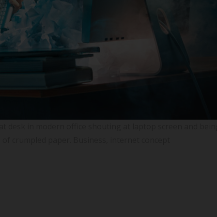
desk in modern office shouting at laptop screen and bein
 of crumpled paper. Business, internet concept
ntes: veja 1 geralmente esquecido