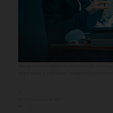
Young stressed handsome businessman working at 
angry about e-mail spam. Collage with a mountain
Erros dos provedores de internet inicia
Gabriel Filgueiras
14 de janeiro de 2021
ISP
/
Provedor de Internet