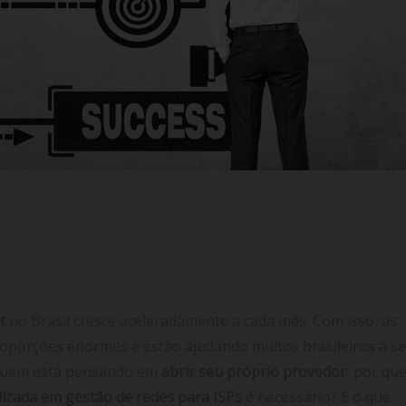
 Redes para ISPs? Pra quê?
t
no Brasil cresce aceleradamente a cada mês. Com isso, as
roporções enormes e estão ajudando muitos brasileiros a s
 quem está pensando em
abrir seu próprio provedor
, por qu
lizada em gestão de redes para ISPs
é necessário? É o que