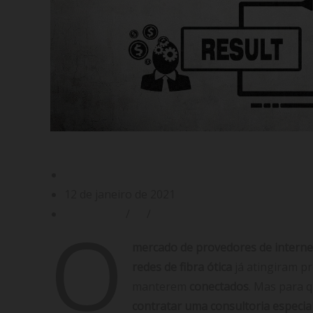
Consultoria especializada em Gestão de
Gabriel Filgueiras
12 de janeiro de 2021
Consultoria
/
ISP
/
Suporte Técnico
O
mercado de provedores de interne
redes de fibra ótica
já atingiram p
manterem
conectados
. Mas para
contratar uma consultoria especia