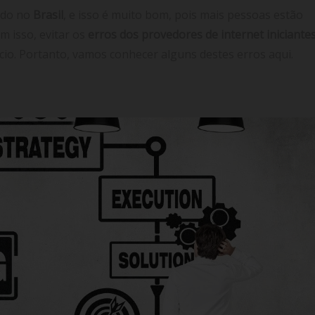
ido no
Brasil
, e isso é muito bom, pois mais pessoas estão
m isso, evitar os
erros dos provedores de internet
iniciante
cio. Portanto, vamos conhecer alguns destes erros aqui.