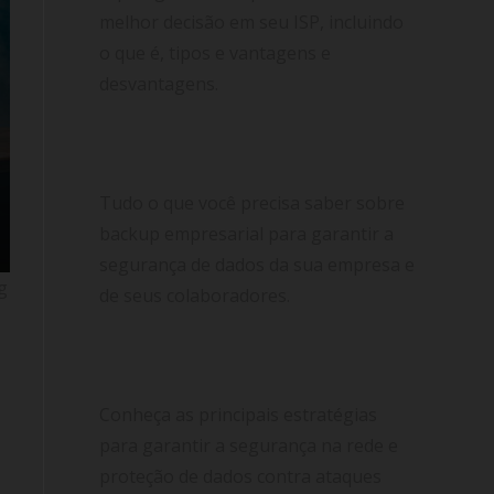
melhor decisão em seu ISP, incluindo
o que é, tipos e vantagens e
desvantagens.
Backup empresarial: garanta a
segurança de dados em sua empresa
Tudo o que você precisa saber sobre
backup empresarial para garantir a
segurança de dados da sua empresa e
g
de seus colaboradores.
Proteção de dados: saiba como
identificar a segurança na rede
Conheça as principais estratégias
para garantir a segurança na rede e
proteção de dados contra ataques