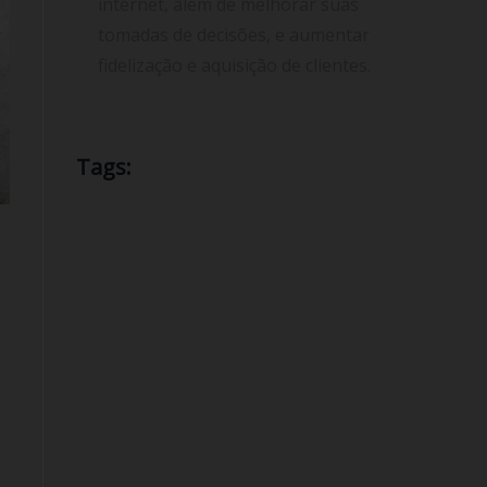
internet, além de melhorar suas
tomadas de decisões, e aumentar
fidelização e aquisição de clientes.
Tags:
CGNAT
ataque DDoS
consultoria
E-book
IPv4
Endereço IP
Internet
IPv6
ISP
Mitigar ataque DDoS
NAT
provedor de internet
Protocolo IP
redes de ISP
e
Registro br
Segurança
e
suporte técnico
Servidor