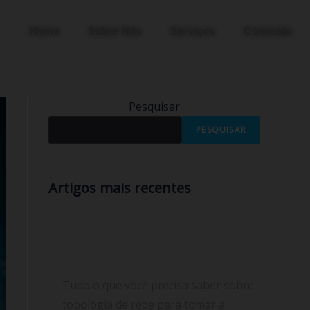
Home
Sobre Nós
Serviços
Conteúdo
Pesquisar
PESQUISAR
Artigos mais recentes
Tudo sobre topologia de rede: o que
é, tipos, benefícios e a melhor escolha
para seu provedor de internet
Tudo o que você precisa saber sobre
topologia de rede para tomar a