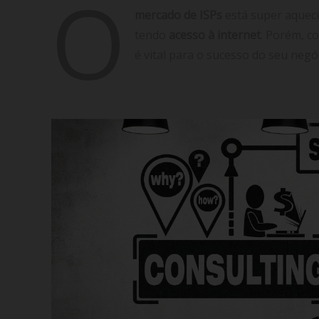
O
mercado de ISPs
está super aquec
tendo
acesso à internet
. Porém, co
é vital para o sucesso do seu negó
(mais…)
Continuar lendo