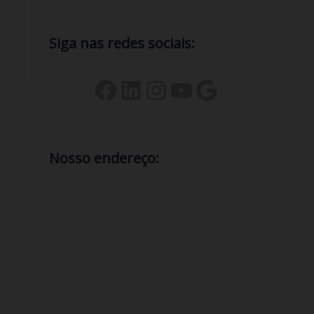
Siga nas redes sociais:
Nosso endereço:
comercial@gerenciatec.com.br
2235180053
Avenida dos Bandeirantes, 2422
Salas 101 e 203
Rio das Ostras
,
Rio de Janeiro
28897080
Brasil