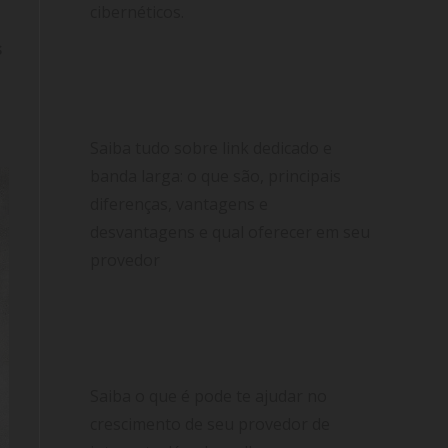
cibernéticos.
s
Link dedicado ou banda larga? As
principais diferenças e qual é a
melhor escolha para você
Saiba tudo sobre link dedicado e
banda larga: o que são, principais
diferenças, vantagens e
desvantagens e qual oferecer em seu
provedor
6 Dicas fundamentais para ajudar no
crescimento de seu provedor de
internet
Saiba o que é pode te ajudar no
crescimento de seu provedor de