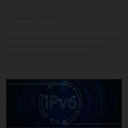
gerenciatec
25 de março de 2022
IPv4
/
IPv6
/
ISP
Saiba tudo sobre o IPv6 e como implementar em uma
rede ISP, o que muda do IPv4, quais são seus
benefícios para sua ISP e muito mais.
Continuar lendo