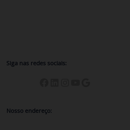
IPv4
IPv6
Internet
ISP
Mitigar ataque DDoS
NAT
provedor de internet
Protocolo IP
redes de ISP
Registro br
Segurança
Servidor
suporte técnico
Siga nas redes sociais:
Nosso endereço:
comercial@gerenciatec.com.br