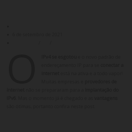
Implantação do IPv6: você não se
preparou, né?!
Gabriel Filgueiras
6 de setembro de 2021
Endereço IP
/
IPv4
/
IPv6
O
IPv4 se esgotou
e o novo padrão de
endereçamento IP para se
conectar a
internet
está na ativa e a todo vapor!
Muitas empresas e
provedores de
internet
não se prepararam para a
implantação do
IPv6
. Mas o momento já é chegado e as
vantagens
são ótimas, portanto confira neste post.
(mais…)
Continuar lendo