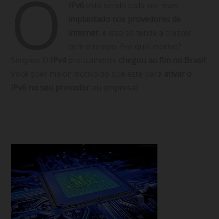
O
IPv6
está sendo cada vez mais
implantado nos provedores de
internet
, e isso só tende a crescer
com o tempo. Por qual motivo?
Simples: O
IPv4
praticamente
chegou ao fim no Brasil
!
Você quer maior motivo do que este para
ativar o
IPv6 no seu provedor
ou empresa?
(mais…)
Continuar lendo