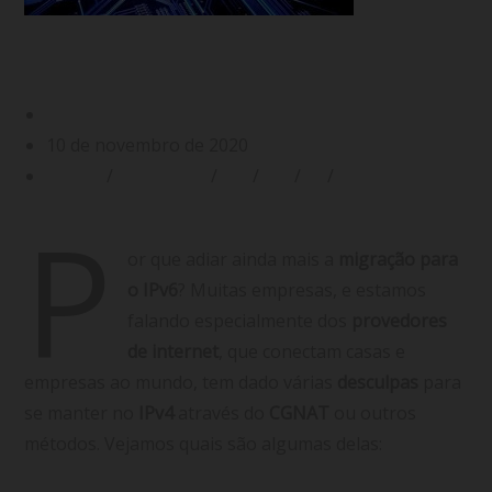
Migração para o IPv6: por que isso é pra
ontem?
Gabriel Filgueiras
10 de novembro de 2020
CGNAT
/
Endereço IP
/
IPv4
/
IPv6
/
ISP
/
Provedor de
Internet
P
or que adiar ainda mais a
migração para
o IPv6
? Muitas empresas, e estamos
falando especialmente dos
provedores
de internet
, que conectam casas e
empresas ao mundo, tem dado várias
desculpas
para
se manter no
IPv4
através do
CGNAT
ou outros
métodos. Vejamos quais são algumas delas: