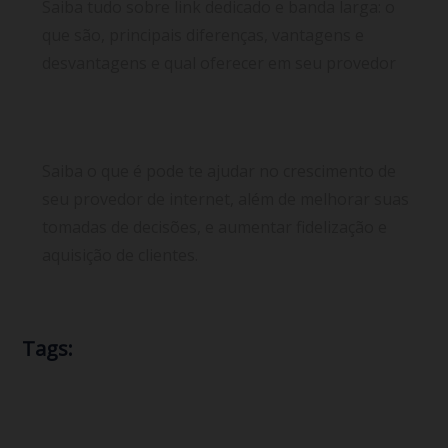
Saiba tudo sobre link dedicado e banda larga: o
que são, principais diferenças, vantagens e
desvantagens e qual oferecer em seu provedor
6 Dicas fundamentais para ajudar no crescimento
de seu provedor de internet
Saiba o que é pode te ajudar no crescimento de
seu provedor de internet, além de melhorar suas
tomadas de decisões, e aumentar fidelização e
aquisição de clientes.
Tags:
Endereço IP
CGNAT
ataque DDoS
consultoria
E-book