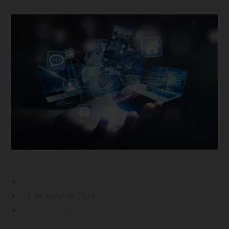
Ativar o IPv6 e não ativar, qual a diferença?
Gabriel Filgueiras
12 de maio de 2021
Endereço IP
/
IPv6