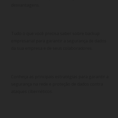
desvantagens.
Backup empresarial: garanta a segurança de
dados em sua empresa
Tudo o que você precisa saber sobre backup
empresarial para garantir a segurança de dados
da sua empresa e de seus colaboradores.
Proteção de dados: saiba como identificar a
segurança na rede
Conheça as principais estratégias para garantir a
segurança na rede e proteção de dados contra
ataques cibernéticos.
Link dedicado ou banda larga? As principais
diferenças e qual é a melhor escolha para você