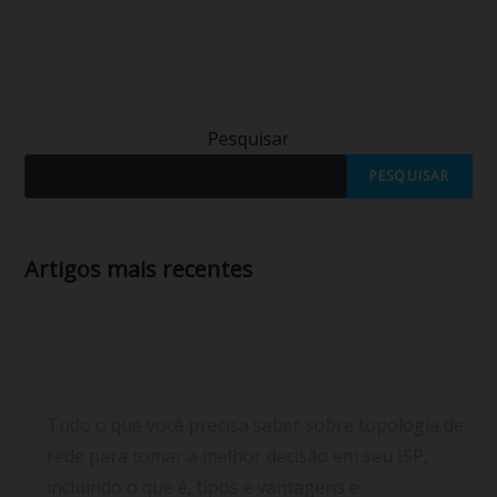
(mais…)
Continuar lendo
Pesquisar
PESQUISAR
Artigos mais recentes
Tudo sobre topologia de rede: o que é, tipos,
benefícios e a melhor escolha para seu provedor
de internet
Tudo o que você precisa saber sobre topologia de
rede para tomar a melhor decisão em seu ISP,
incluindo o que é, tipos e vantagens e