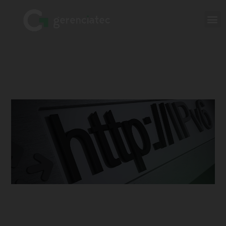
Tudo sobre IPv6: o que é, como
implementar em uma rede ISP e seus
benefícios