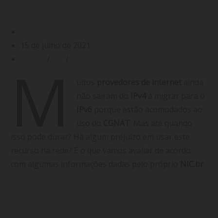
deve abandoná-lo o quanto antes
Gabriel Filgueiras
15 de julho de 2021
CGNAT
/
IPv4
/
IPv6
M
uitos
provedores de internet
ainda
não saíram do
IPv4
à migrar para o
IPv6
porque estão acomodados ao
uso do
CGNAT
. Mas até quando
isso pode durar? Há algum prejuízo em usar este
recurso na rede? É o que vamos avaliar de acordo
com algumas informações dadas pelo próprio
NIC.br
.
(mais…)
Continuar lendo