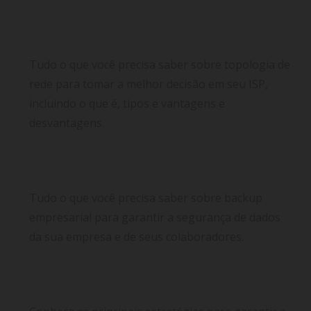
Tudo sobre topologia de rede: o que é, tipos,
benefícios e a melhor escolha para seu provedor
de internet
Tudo o que você precisa saber sobre topologia de
rede para tomar a melhor decisão em seu ISP,
incluindo o que é, tipos e vantagens e
desvantagens.
Backup empresarial: garanta a segurança de
dados em sua empresa
Tudo o que você precisa saber sobre backup
empresarial para garantir a segurança de dados
da sua empresa e de seus colaboradores.
Proteção de dados: saiba como identificar a
segurança na rede