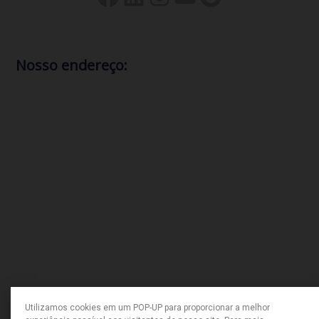
Nosso endereço:
comercial@gerenciatec.com.br
2235180053
Avenida dos Bandeirantes, 2422
Salas 101 e 203
Rio das Ostras
,
Rio de Janeiro
28897080
Brasil
Utilizamos cookies em um POP-UP para proporcionar a melhor