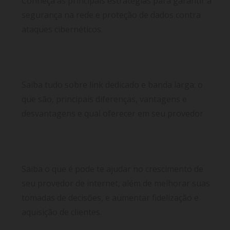
Conheça as principais estratégias para garantir a
segurança na rede e proteção de dados contra
ataques cibernéticos.
Link dedicado ou banda larga? As principais
diferenças e qual é a melhor escolha para você
Saiba tudo sobre link dedicado e banda larga: o
que são, principais diferenças, vantagens e
desvantagens e qual oferecer em seu provedor
6 Dicas fundamentais para ajudar no crescimento
de seu provedor de internet
Saiba o que é pode te ajudar no crescimento de
seu provedor de internet, além de melhorar suas
tomadas de decisões, e aumentar fidelização e
aquisição de clientes.