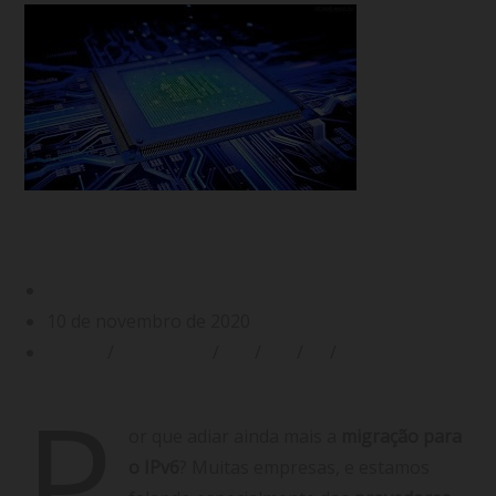
Migração para o IPv6: por que isso é pra
ontem?
Gabriel Filgueiras
10 de novembro de 2020
CGNAT
/
Endereço IP
/
IPv4
/
IPv6
/
ISP
/
Provedor de
Internet
P
or que adiar ainda mais a
migração para
o IPv6
? Muitas empresas, e estamos