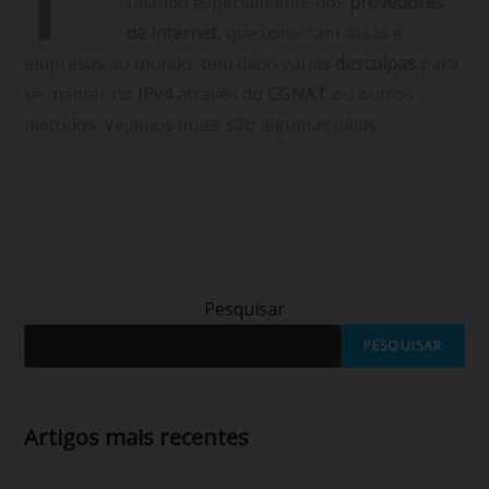
falando especialmente dos
provedores
de internet
, que conectam casas e
empresas ao mundo, tem dado várias
desculpas
para
se manter no
IPv4
através do
CGNAT
ou outros
métodos. Vejamos quais são algumas delas:
(mais…)
Continuar lendo
Pesquisar
PESQUISAR
Artigos mais recentes