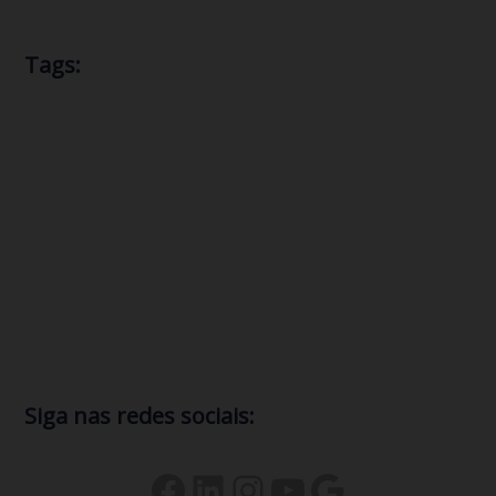
Tags:
Endereço IP
CGNAT
ataque DDoS
consultoria
E-book
IPv4
IPv6
Internet
ISP
Mitigar ataque DDoS
NAT
provedor de internet
Protocolo IP
redes de ISP
Registro br
Segurança
Servidor
suporte técnico
Siga nas redes sociais: