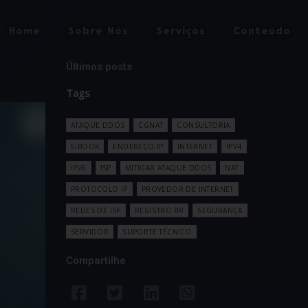
Home
Sobre Nós
Serviços
Conteúdo
Últimos posts
Tags
ATAQUE DDOS
CGNAT
CONSULTORIA
E-BOOK
ENDEREÇO IP
INTERNET
IPV4
IPV6
ISP
MITIGAR ATAQUE DDOS
NAT
PROTOCOLO IP
PROVEDOR DE INTERNET
REDES DE ISP
REGISTRO BR
SEGURANÇA
SERVIDOR
SUPORTE TÉCNICO
Compartilhe