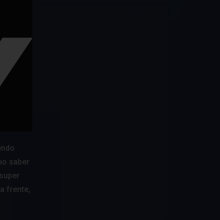
endo
mo saber
 super
a frente,