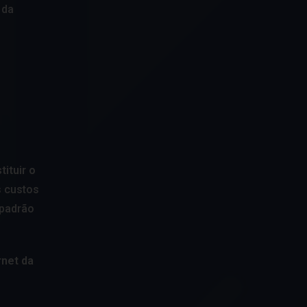
 da
tituir o
s custos
 padrão
rnet da