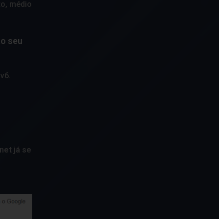
to, médio
ao seu
Pv6.
net já se