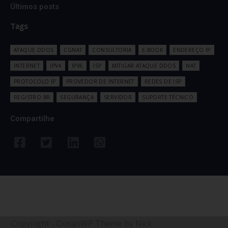
Últimos posts
Tags
ATAQUE DDOS
CGNAT
CONSULTORIA
E-BOOK
ENDEREÇO IP
INTERNET
IPV4
IPV6
ISP
MITIGAR ATAQUE DDOS
NAT
PROTOCOLO IP
PROVEDOR DE INTERNET
REDES DE ISP
REGISTRO BR
SEGURANÇA
SERVIDOR
SUPORTE TÉCNICO
Compartilhe
Copyright - OceanWP Theme by Nick